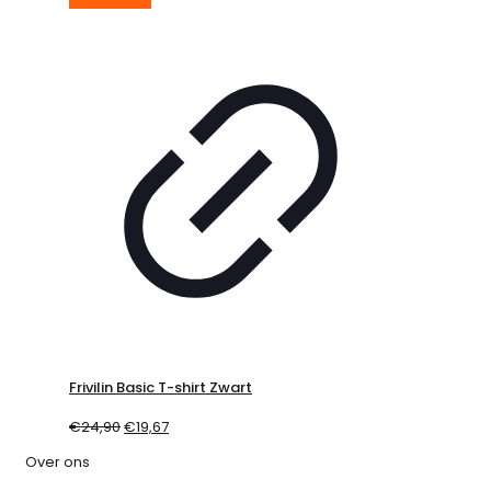
Frivilin Basic T-shirt Zwart
€
24,90
€
19,67
Over ons