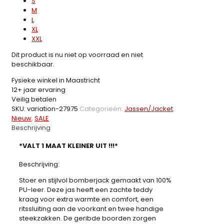
S
M
L
XL
XXL
Dit product is nu niet op voorraad en niet
beschikbaar.
Fysieke winkel in Maastricht
12+ jaar ervaring
Veilig betalen
SKU:
variation-27975
Categorieën:
Jassen/Jacket
,
Nieuw
,
SALE
Beschrijving
*VALT 1 MAAT KLEINER UIT !!!*
Beschrijving:
Stoer en stijlvol bomberjack gemaakt van 100%
PU-leer. Deze jas heeft een zachte teddy
kraag voor extra warmte en comfort, een
ritssluiting aan de voorkant en twee handige
steekzakken. De geribde boorden zorgen