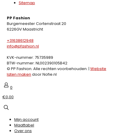
Sitemap
PP Fashion
Burgemeester Cortenstraat 20
6226GV Maastricht
+31638612948
info@pfashion.nl
KVK-nummer: 75735989
BTW-nummer: NL002390105B42
© PP Fashion. Alle rechten voorbehouden. |
Website
laten maken
door Nofie.nl
0
€0,00
Mijn account
Maattabel
Over ons