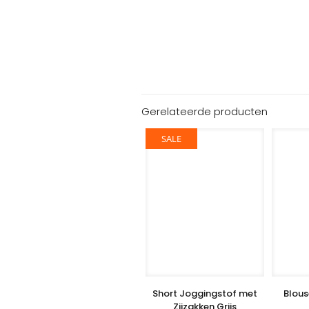
Gerelateerde producten
SALE
Short Joggingstof met
Blous
Zijzakken Grijs