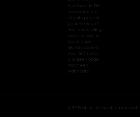
leverbaar is. Elk
item wordt met
uiterste precisie
gecontroleerd
vóór verzending,
zodat alleen het
beste onze
klanten bereikt.
Kwaliteit is voor
ons geen optie,
maar een
standaard.
© PP Fashion. Alle rechten voorbeh