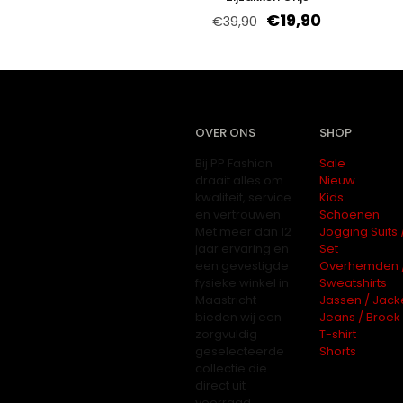
€
19,90
€
39,90
OVER ONS
SHOP
Bij PP Fashion
Sale
draait alles om
Nieuw
kwaliteit, service
Kids
en vertrouwen.
Schoenen
Met meer dan 12
Jogging Suits 
jaar ervaring en
Set
een gevestigde
Overhemden 
fysieke winkel in
Sweatshirts
Maastricht
Jassen / Jack
bieden wij een
Jeans / Broek
zorgvuldig
T-shirt
geselecteerde
Shorts
collectie die
direct uit
voorraad