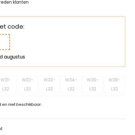
reden klanten
t code:
nd augustus
W31-
W32-
W33-
W34-
W36-
W38-
L32
L32
L32
L32
L32
L32
d en niet beschikbaar.
ht