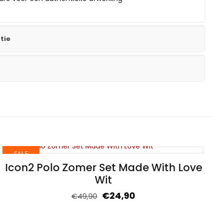
tie
SALE
Icon2 Polo Zomer Set Made With Love
Wit
€
24,90
€
49,90