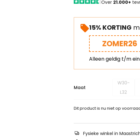
Over
21.000+
tev
15% KORTING
me
ZOMER26
Alleen geldig t/m ei
W30-
Maat
L32
Dit product is nu niet op voorraa
Fysieke winkel in Maastric