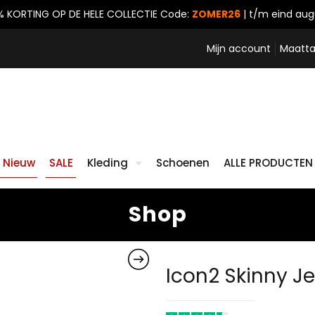
% KORTING OP DE HELE COLLECTIE
Code:
ZOMER26
| t/m eind aug
Mijn account
Maatta
Nieuw
SALE
Kleding
Schoenen
ALLE PRODUCTEN
Shop
Icon2 Skinny Je