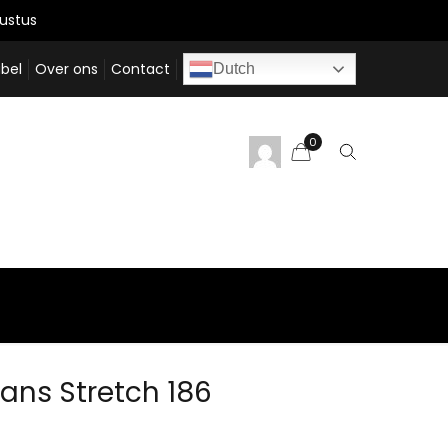
ustus
bel
Over ons
Contact
Dutch
0
ans Stretch 186