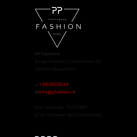
PP Fashion
Burgemeester Cortenstraat 20
6226GV Maastricht
+31638612948
info@pfashion.nl
KVK-nummer: 75735989
BTW-nummer: NL002390105B42