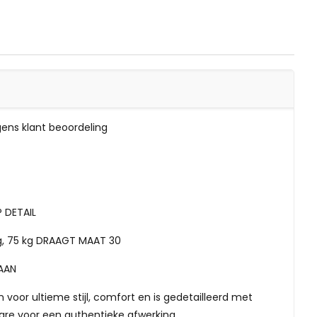
lgens klant beoordeling
P DETAIL
g, 75 kg DRAAGT MAAT 30
AAN
 voor ultieme stijl, comfort en is gedetailleerd met
re voor een authentieke afwerking