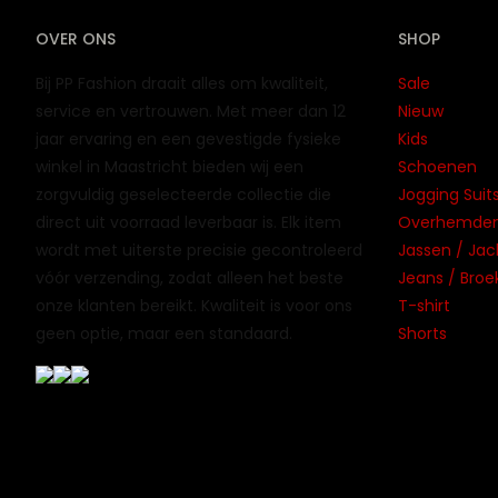
OVER ONS
SHOP
Bij PP Fashion draait alles om kwaliteit,
Sale
service en vertrouwen. Met meer dan 12
Nieuw
jaar ervaring en een gevestigde fysieke
Kids
winkel in Maastricht bieden wij een
Schoenen
zorgvuldig geselecteerde collectie die
Jogging Suits
direct uit voorraad leverbaar is. Elk item
Overhemden 
wordt met uiterste precisie gecontroleerd
Jassen / Jac
vóór verzending, zodat alleen het beste
Jeans / Broe
onze klanten bereikt. Kwaliteit is voor ons
T-shirt
geen optie, maar een standaard.
Shorts