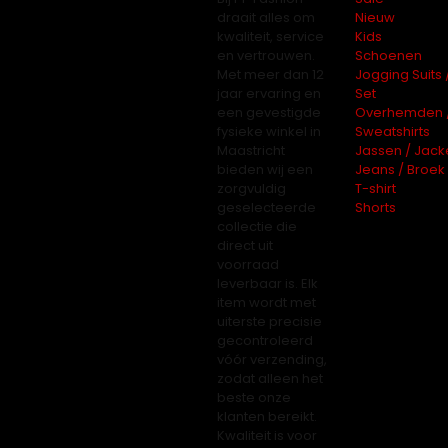
draait alles om
Nieuw
kwaliteit, service
Kids
en vertrouwen.
Schoenen
Met meer dan 12
Jogging Suits 
jaar ervaring en
Set
een gevestigde
Overhemden 
fysieke winkel in
Sweatshirts
Maastricht
Jassen / Jack
bieden wij een
Jeans / Broek
zorgvuldig
T-shirt
geselecteerde
Shorts
collectie die
direct uit
voorraad
leverbaar is. Elk
item wordt met
uiterste precisie
gecontroleerd
vóór verzending,
zodat alleen het
beste onze
klanten bereikt.
Kwaliteit is voor