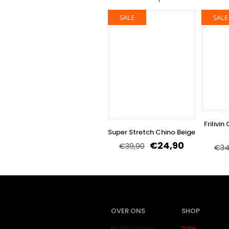
SALE
SALE
Frilivi
Super Stretch Chino Beige
€
24,90
€
39,90
€
34
OVER ONS
SHOP
Bij PP Fashion
Sale