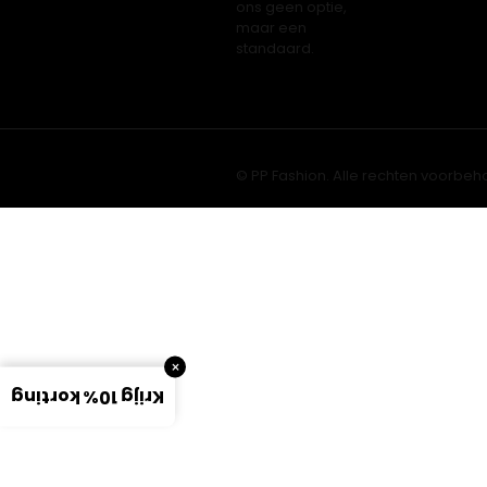
ons geen optie,
maar een
standaard.
© PP Fashion. Alle rechten voorbeh
×
Krijg 10% korting