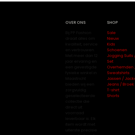
OVER ONS
SHOP
Bij PP Fashion
Sale
draait alles om
Nieuw
kwaliteit, service
Kids
en vertrouwen.
Schoenen
Met meer dan 12
Jogging Suits 
jaar ervaring en
Set
een gevestigde
Overhemden 
fysieke winkel in
Sweatshirts
Maastricht
Jassen / Jack
bieden wij een
Jeans / Broek
zorgvuldig
T-shirt
geselecteerde
Shorts
collectie die
direct uit
voorraad
leverbaar is. Elk
item wordt met
uiterste precisie