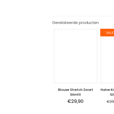
Gerelateerde producten
SALE
Blouse Stretch Zwart
Halve K
Slimfit
Sl
€
29,90
€
29