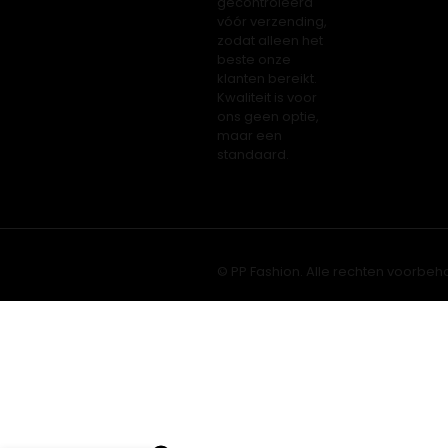
gecontroleerd
vóór verzending,
zodat alleen het
beste onze
klanten bereikt.
Kwaliteit is voor
ons geen optie,
maar een
standaard.
© PP Fashion. Alle rechten voorbeh