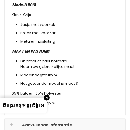
ModelLL5061
Kleur: Grijs
Jasje met voorzak
Broek met voorzak
Metalen ritssluiting
MAAT EN PASVORM
Dit product past normaal
Neem uw gebruikelijke maat
Modelhoogte: 1m74
Het getoonde model is maat S
65% katoen; 35% Polyester
×
Machinewasbaar op 30°
Krijg 10% korting
Aanvullende informatie