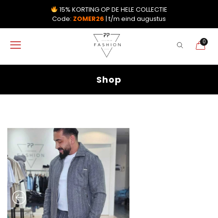
15% KORTING OP DE HELE COLLECTIE
Code:
ZOMER26
| t/m eind augustus
0
Shop