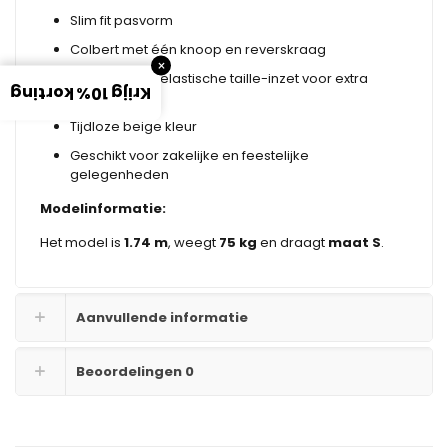
Slim fit pasvorm
Colbert met één knoop en reverskraag
×
Pantalon met elastische taille-inzet voor extra
Krijg 10% korting
comfort
Tijdloze beige kleur
Geschikt voor zakelijke en feestelijke
gelegenheden
Modelinformatie:
Het model is
1.74 m
, weegt
75 kg
en draagt
maat S
.
Aanvullende informatie
Beoordelingen
0