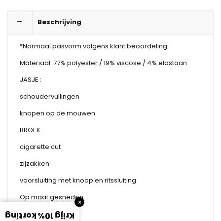
Beschrijving
*Normaal pasvorm volgens klant beoordeling
Materiaal: 77% polyester / 19% viscose / 4% elastaan
JASJE :
schoudervullingen
knopen op de mouwen
BROEK:
cigarette cut
zijzakken
voorsluiting met knoop en ritssluiting
Op maat gesneden
×
Model :
Krijg 10% korting