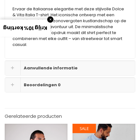
Ervaar de Italiaanse elegantie met deze stijlvolle Dolce
& Vita Italia T-shirt. Het iconische ontwerp met een
×
klassieke cabrio en zonovergoten kustlandschap op de
rug straalt luxe en avontuur uit. De minimalistische
Krijg 10% korting
voorkant met witte opdruk maakt dit shirt perfect te
combineren met elke outfit – van streetwear tot smart
casual.
Aanvullende informatie
Beoordelingen
0
Gerelateerde producten
SALE