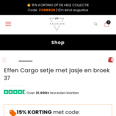
15% KORTING OP DE HELE COLLECTIE
Code:
ZOMER26
| t/m eind augustus
0
Shop
Effen Cargo setje met jasje en broek
37
Over
21.000+
tevreden klanten
15% KORTING
met code: