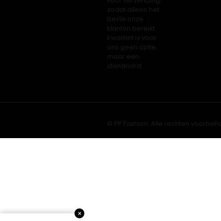
vóór verzending,
zodat alleen het
beste onze
klanten bereikt.
Kwaliteit is voor
ons geen optie,
maar een
standaard.
© PP Fashion. Alle rechten voorbeh
×