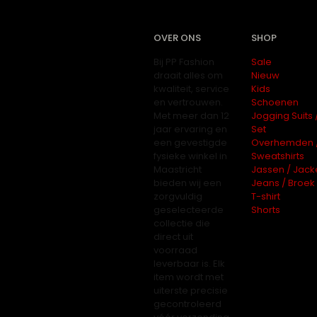
OVER ONS
SHOP
Bij PP Fashion
Sale
draait alles om
Nieuw
kwaliteit, service
Kids
en vertrouwen.
Schoenen
Met meer dan 12
Jogging Suits 
jaar ervaring en
Set
een gevestigde
Overhemden 
fysieke winkel in
Sweatshirts
Maastricht
Jassen / Jack
bieden wij een
Jeans / Broek
zorgvuldig
T-shirt
geselecteerde
Shorts
collectie die
direct uit
voorraad
leverbaar is. Elk
item wordt met
uiterste precisie
gecontroleerd