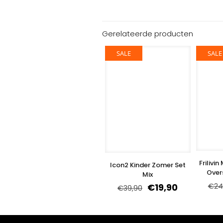
Gerelateerde producten
SALE
SALE
Frilivi
Icon2 Kinder Zomer Set
Overs
Mix
€
24
€
19,90
€
39,90