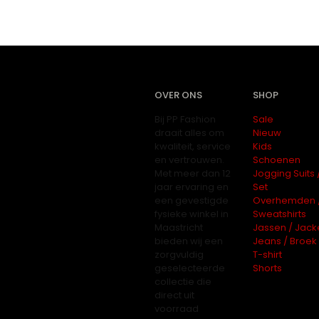
OVER ONS
SHOP
Bij PP Fashion
Sale
draait alles om
Nieuw
kwaliteit, service
Kids
en vertrouwen.
Schoenen
Met meer dan 12
Jogging Suits 
jaar ervaring en
Set
een gevestigde
Overhemden 
fysieke winkel in
Sweatshirts
Maastricht
Jassen / Jack
bieden wij een
Jeans / Broek
zorgvuldig
T-shirt
geselecteerde
Shorts
collectie die
direct uit
voorraad