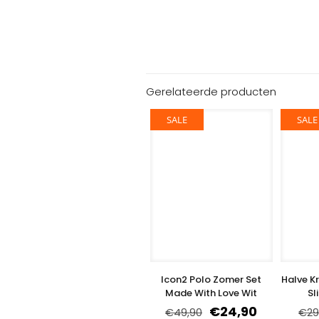
Gerelateerde producten
SALE
SALE
Icon2 Polo Zomer Set
Halve K
Made With Love Wit
Sl
€
24,90
€
49,90
€
29