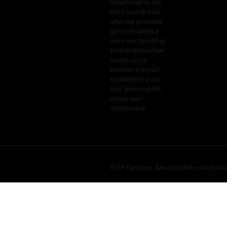
leverbaar is. Elk
item wordt met
uiterste precisie
gecontroleerd
vóór verzending,
zodat alleen het
beste onze
klanten bereikt.
Kwaliteit is voor
ons geen optie,
maar een
standaard.
© PP Fashion. Alle rechten voorbeh