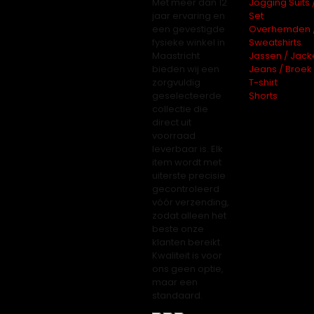
Met meer dan 12
Jogging Suits 
jaar ervaring en
Set
een gevestigde
Overhemden 
fysieke winkel in
Sweatshirts
Maastricht
Jassen / Jack
bieden wij een
Jeans / Broek
zorgvuldig
T-shirt
geselecteerde
Shorts
collectie die
direct uit
voorraad
leverbaar is. Elk
item wordt met
uiterste precisie
gecontroleerd
vóór verzending,
zodat alleen het
beste onze
klanten bereikt.
Kwaliteit is voor
ons geen optie,
maar een
standaard.