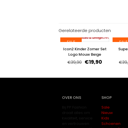
Gerelateerde producten
SALE
SALE
Icon2 Kinder Zomer Set
Supe
Logo Mouw Beige
€
19,90
€
39,90
€
39
OVER ONS
SHOP
Bij PP Fashion
Sale
draait alles om
Nieuw
kwaliteit, service
Kids
en vertrouwen.
Schoenen