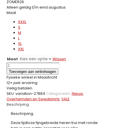
ZOMER26
Alleen geldig t/m eind augustus
Maat
XXXL
S
M
L
XL
XXL
Maat
Wissen
Fijngebreide
Trui
Toevoegen aan winkelwagen
met
Fysieke winkel in Maastricht
ronde
12+ jaar ervaring
hals
Veilig betalen
Pullover
SKU:
variation-27884
Categorieën:
Nieuw
,
Zwart
Overhemden en Sweatshirts
,
SALE
1723
Beschrijving
aantal
Beschrijving:
Deze tijdloze fijngebreide heren trui met ronde