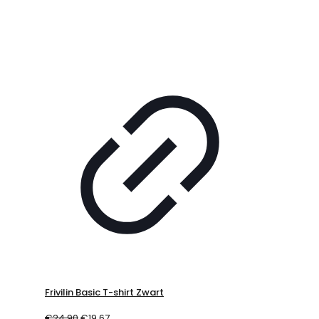
Frivilin Basic T-shirt Zwart
€
24,90
€
19,67