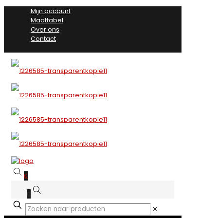
Mijn account
Maattabel
Over ons
Contact
0
0
✕