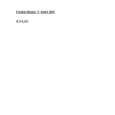
Frivilin Basic T-shirt Wit
€
24,90