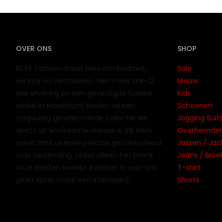
OVER ONS
SHOP
Bij PP Fashion draait alles om kwaliteit,
Sale
service en vertrouwen. Met meer dan 12
Nieuw
jaar ervaring en een gevestigde fysieke
Kids
winkel in Maastricht bieden wij een
Schoenen
zorgvuldig geselecteerde collectie die
Jogging Suits
direct uit voorraad leverbaar is. Elk item
Overhemden 
wordt met uiterste precisie gecontroleerd
Jassen / Jac
vóór verzending, zodat alleen het beste
Jeans / Broe
onze klanten bereikt. Kwaliteit is voor ons
T-shirt
geen optie, maar een standaard.
Shorts