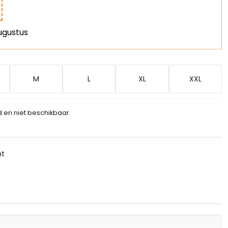
ugustus
M
L
XL
XXL
d en niet beschikbaar.
ht