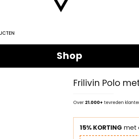
DUCTEN
Shop
Frilivin Polo m
Over
21.000+
tevreden klante
15% KORTING
met 