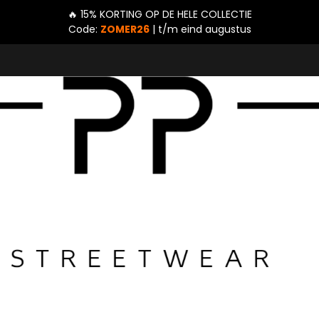
🔥 15% KORTING OP DE HELE COLLECTIE
Code:
ZOMER26
| t/m eind augustus