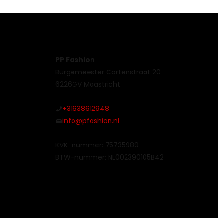
PP Fashion
Burgemeester Cortenstraat 20
6226GV Maastricht
+31638612948
info@pfashion.nl
KVK-nummer: 75735989
BTW-nummer: NL002390105B42