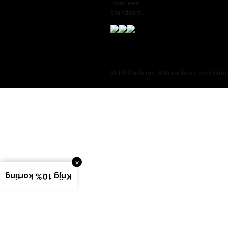
maar een
standaard.
© PP Fashion. Alle rechten voorbeh
×
Krijg 10% korting