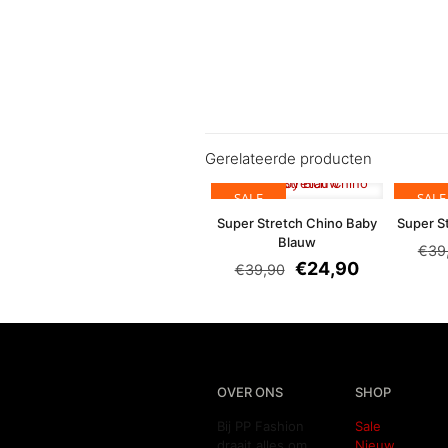
Gerelateerde producten
SALE
SALE
Super Stretch Chino Baby
Super S
Blauw
€
39
€
24,90
€
39,90
OVER ONS
SHOP
Bij PP Fashion
Sale
draait alles om
Nieuw