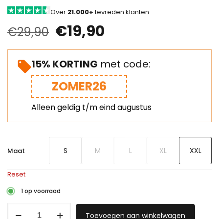
Over
21.000+
tevreden klanten
€
19,90
€
29,90
15% KORTING
met code:
ZOMER26
Alleen geldig t/m eind augustus
S
M
L
XL
XXL
Maat
Reset
1 op voorraad
Toevoegen aan winkelwagen