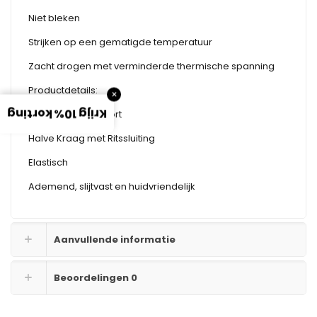
Niet bleken
Strijken op een gematigde temperatuur
Zacht drogen met verminderde thermische spanning
Productdetails:
×
Krijg 10% korting
zacht draagcomfort
Halve Kraag met Ritssluiting
Elastisch
Ademend, slijtvast en huidvriendelijk
Aanvullende informatie
Beoordelingen
0