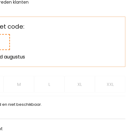
reden klanten
t code:
nd augustus
M
L
XL
XXL
d en niet beschikbaar.
ht