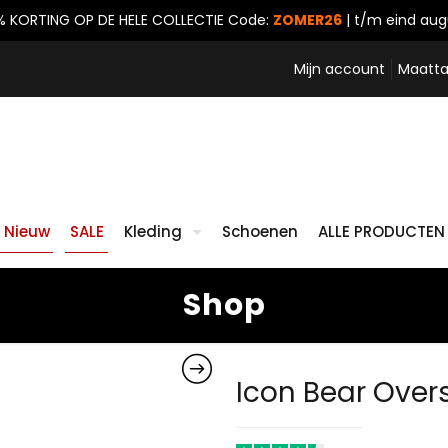
% KORTING OP DE HELE COLLECTIE
Code:
ZOMER26
| t/m eind aug
Mijn account
Maatta
Nieuw
SALE
Kleding
Schoenen
ALLE PRODUCTEN
Shop
Icon Bear Overs