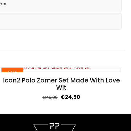
tie
SALE
Icon2 Polo Zomer Set Made With Love
Wit
€
24,90
€
49,90