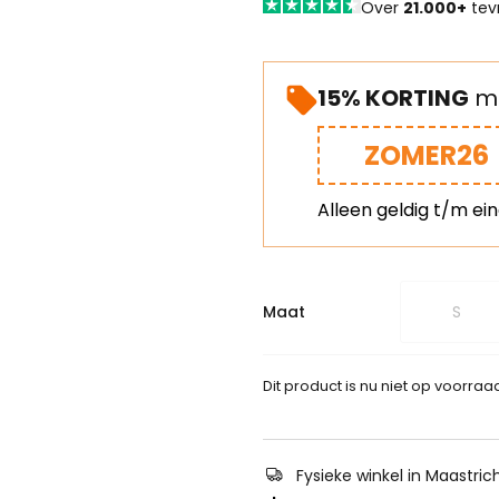
Over
21.000+
tev
15% KORTING
me
ZOMER26
Alleen geldig t/m ei
Maat
S
Dit product is nu niet op voorraa
Fysieke winkel in Maastric