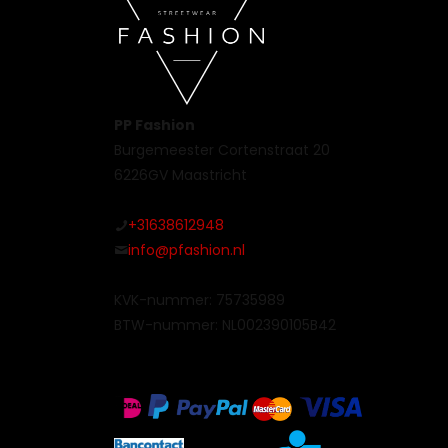
PP Fashion
Burgemeester Cortenstraat 20
6226GV Maastricht
+31638612948
info@pfashion.nl
KVK-nummer: 75735989
BTW-nummer: NL002390105B42