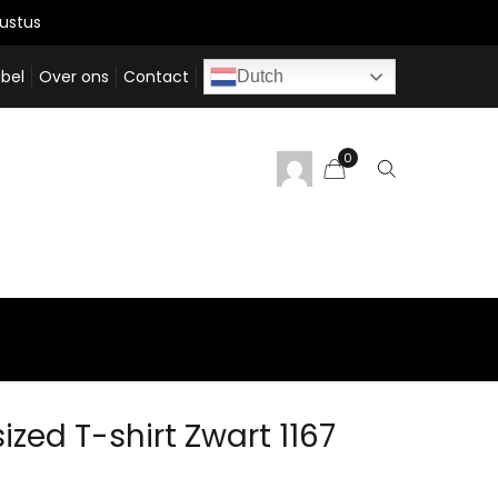
ustus
bel
Over ons
Contact
Dutch
0
ized T-shirt Zwart 1167