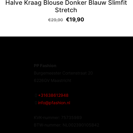
Halve Kraag Blouse Donker Blauw Slimfit
Stretch
€
19,90
€
29,90
PP Fashion
Burgemeester Cortenstraat 20
6226GV Maastricht
+31638612948
info@pfashion.nl
KVK-nummer: 75735989
BTW-nummer: NL002390105B42