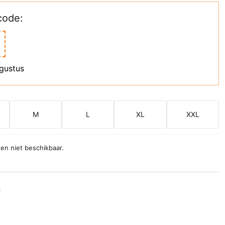
code:
ugustus
M
L
XL
XXL
 en niet beschikbaar.
t