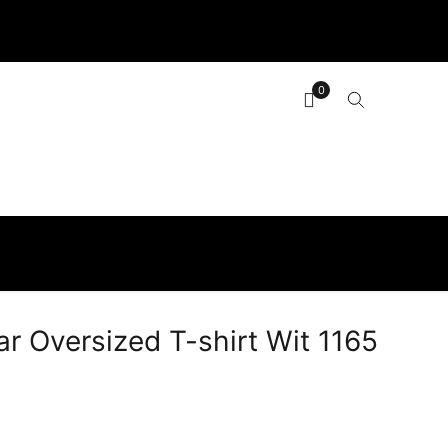
Mijn account
Maattabel
Over ons
Contact
0
ar Oversized T-shirt Wit 1165