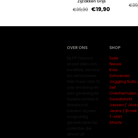
Zijzakken Grijs
€
39
€
19,90
€
39,90
OVER ONS
SHOP
Bij PP Fashion
Sale
draait alles om
Nieuw
kwaliteit, service
Kids
en vertrouwen.
Schoenen
Met meer dan 12
Jogging Suits 
jaar ervaring en
Set
een gevestigde
Overhemden 
fysieke winkel in
Sweatshirts
Maastricht
Jassen / Jack
bieden wij een
Jeans / Broek
zorgvuldig
T-shirt
geselecteerde
Shorts
collectie die
direct uit