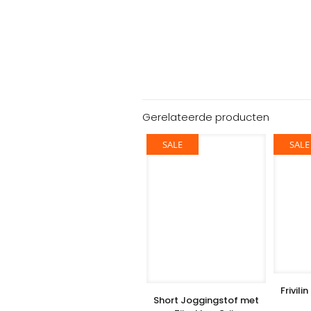
Gerelateerde producten
SALE
SALE
Frivili
Short Joggingstof met