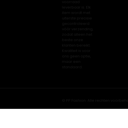
voorraad
leverbaar is. Elk
item wordt met
uiterste precisie
gecontroleerd
vóór verzending,
zodat alleen het
beste onze
klanten bereikt.
Kwaliteit is voor
ons geen optie,
maar een
standaard.
© PP Fashion. Alle rechten voorbeh