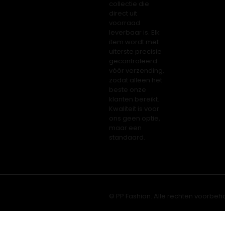
collectie die
direct uit
voorraad
leverbaar is. Elk
item wordt met
uiterste precisie
gecontroleerd
vóór verzending,
zodat alleen het
beste onze
klanten bereikt.
Kwaliteit is voor
ons geen optie,
maar een
standaard.
© PP Fashion. Alle rechten voorbeh