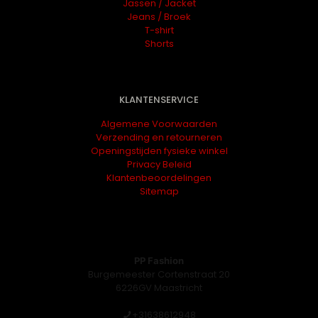
Jassen / Jacket
Jeans / Broek
T-shirt
Shorts
KLANTENSERVICE
Algemene Voorwaarden
Verzending en retourneren
Openingstijden fysieke winkel
Privacy Beleid
Klantenbeoordelingen
Sitemap
PP Fashion
Burgemeester Cortenstraat 20
6226GV Maastricht
+31638612948