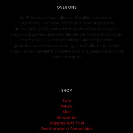
OVER ONS
Bij PP Fashion draait alles om kwaliteit, service en
vertrouwen. Met meer dan 12 jaar ervaring en een
gevestigde fysieke winkel in Maastricht bieden wij een
zorgvuldig geselecteerde collectie die direct uit voorraad
leverbaar is. Elk item wordt met uiterste precisie
gecontroleerd vóór verzending, zodat alleen het beste
onze klanten bereikt. Kwaliteit is voor ons geen optie, maar
een standaard.
SHOP
Sale
Nieuw
Kids
Schoenen
Jogging Suits / Set
Overhemden / Sweatshirts