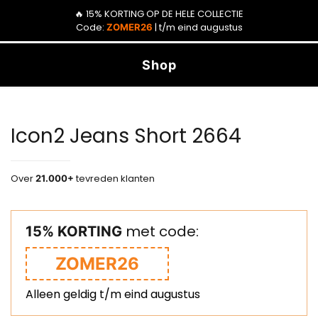
🔥 15% KORTING OP DE HELE COLLECTIE
0
0
Code:
| t/m eind augustus
ZOMER26
Shop
Icon2 Jeans Short 2664
Over
tevreden klanten
21.000+
met code:
15% KORTING
ZOMER26
Alleen geldig t/m eind augustus