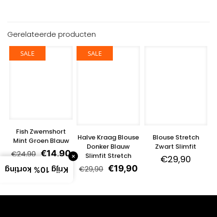
Gerelateerde producten
SALE
SALE
Fish Zwemshort
Halve Kraag Blouse
Blouse Stretch
Mint Groen Blauw
Donker Blauw
Zwart Slimfit
€
14,90
€
24,90
Slimfit Stretch
×
€
29,90
€
19,90
€
29,90
Krijg 10% korting