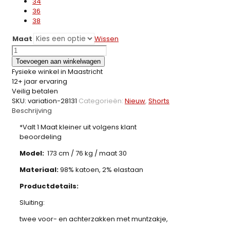
34
36
38
Maat
Wissen
Icon2
Jeans
Toevoegen aan winkelwagen
Short
Fysieke winkel in Maastricht
2681
12+ jaar ervaring
aantal
Veilig betalen
SKU:
variation-28131
Categorieën:
Nieuw
,
Shorts
Beschrijving
*Valt 1 Maat kleiner uit volgens klant
beoordeling
Model:
173 cm / 76 kg / maat 30
Materiaal:
98% katoen, 2% elastaan
Productdetails:
Sluiting:
twee voor- en achterzakken met muntzakje,