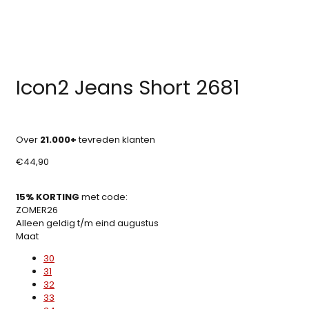
Icon2 Jeans Short 2681
Over
21.000+
tevreden klanten
€
44,90
15% KORTING
met code:
ZOMER26
Alleen geldig t/m eind augustus
Maat
30
31
32
33