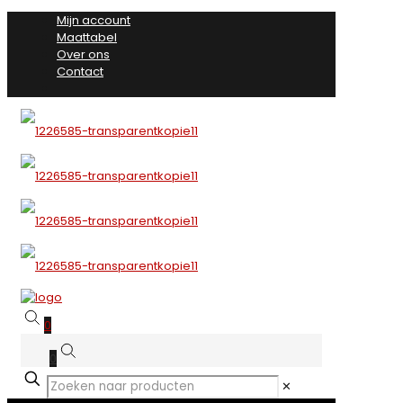
Mijn account
Maattabel
Over ons
Contact
0
0
✕