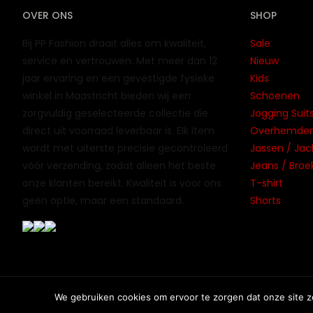
OVER ONS
SHOP
Bij PP Fashion draait alles om kwaliteit,
Sale
service en vertrouwen. Met meer dan 12
Nieuw
jaar ervaring en een gevestigde fysieke
Kids
winkel in Maastricht bieden wij een
Schoenen
zorgvuldig geselecteerde collectie die
Jogging Suits
direct uit voorraad leverbaar is. Elk item
Overhemden 
wordt met uiterste precisie gecontroleerd
Jassen / Jac
vóór verzending, zodat alleen het beste
Jeans / Broe
onze klanten bereikt. Kwaliteit is voor ons
T-shirt
geen optie, maar een standaard.
Shorts
© PP Fashion. Alle rechten voorbehouden. |
Website laten 
We gebruiken cookies om ervoor te zorgen dat onze site zo 
Dutch