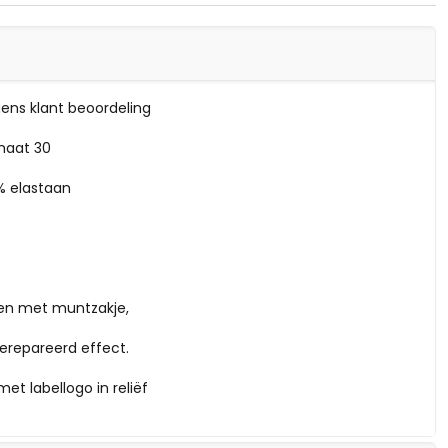
lgens klant beoordeling
maat 30
% elastaan
en met muntzakje,
erepareerd effect.
t labellogo in reliëf