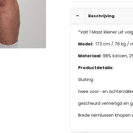
Beschrijving
*Valt 1 Maat kleiner uit vo
Model:
173 cm / 76 kg / 
Materiaal:
98% katoen, 2
Productdetails:
Sluiting:
twee voor- en achterzakk
gescheurd vernietigd en g
Brede riemlussen Knopen me