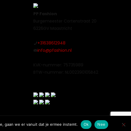
PP Fashion
Burgemeester Cortenstraat 20
6226GV Maastricht
+31638612948
info@pfashion.nl
KVK-nummer: 75735989
BTW-nummer: NL002390105B42
e, gaan we er vanuit dat je ermee instemt.
Ok
Nee