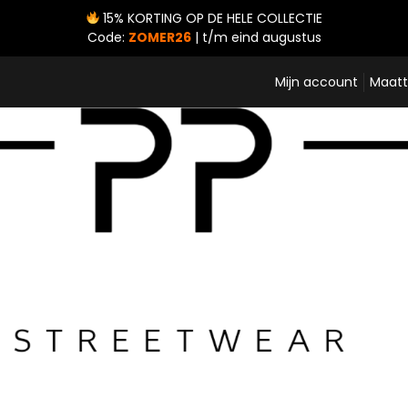
15% KORTING OP DE HELE COLLECTIE
Code:
ZOMER26
| t/m eind augustus
Mijn account
Maatt