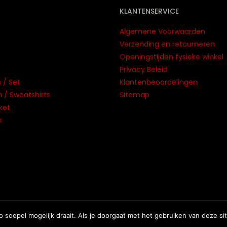
KLANTENSERVICE
Algemene Voorwaarden
Verzending en retourneren
Openingstijden fysieke winkel
Privacy Beleid
 / Set
Klantenbeoordelingen
/ Sweatshirts
Sitemap
ket
k
maken
door Nofie.nl
soepel mogelijk draait. Als je doorgaat met het gebruiken van deze sit