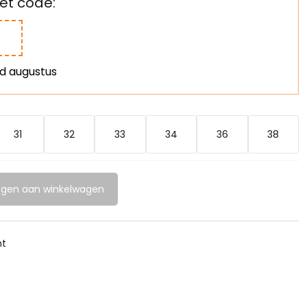
t code:
nd augustus
31
32
33
34
36
38
gen aan winkelwagen
ht