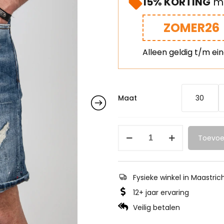
15% KORTING
me
ZOMER26
Alleen geldig t/m ei
Maat
30
Toevoe
Fysieke winkel in Maastric
12+ jaar ervaring
Veilig betalen