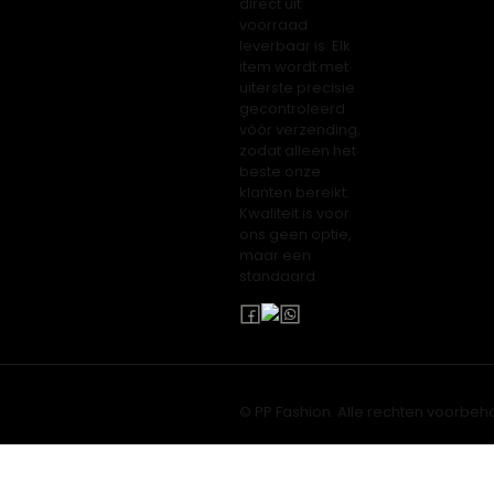
direct uit
voorraad
leverbaar is. Elk
item wordt met
uiterste precisie
gecontroleerd
vóór verzending,
zodat alleen het
beste onze
klanten bereikt.
Kwaliteit is voor
ons geen optie,
maar een
standaard.
© PP Fashion. Alle rechten voorbeh