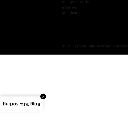
ons geen optie,
maar een
standaard.
© PP Fashion. Alle rechten voorbeh
×
Krijg 10% korting