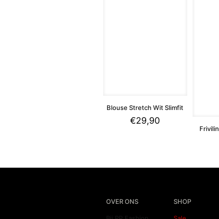
Blouse Stretch Wit Slimfit
€
29,90
Frivili
OVER ONS
SHOP
Bij PP Fashion
Sale