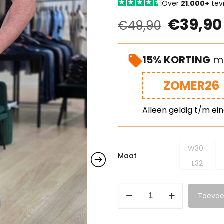
Over
21.000+
tev
€
39,90
€
49,90
15% KORTING
me
ZOMER26
Alleen geldig t/m ei
W30-
Maat
L32
Toevoe