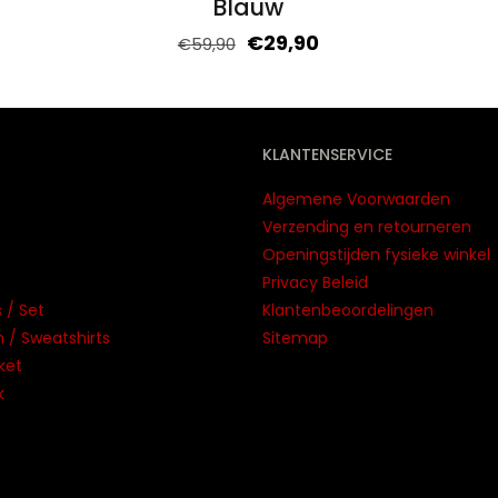
Blauw
€
29,90
€
59,90
KLANTENSERVICE
Algemene Voorwaarden
Verzending en retourneren
Openingstijden fysieke winkel
Privacy Beleid
 / Set
Klantenbeoordelingen
/ Sweatshirts
Sitemap
ket
k