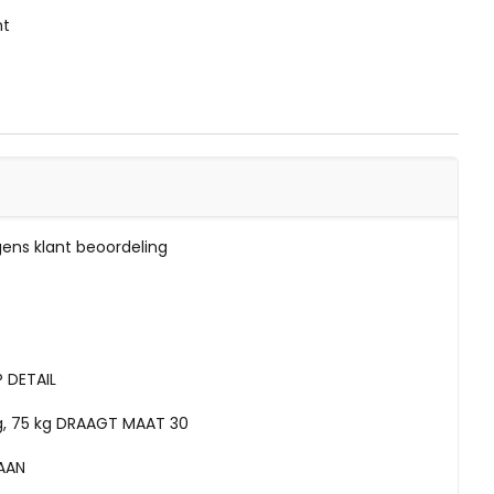
ht
lgens klant beoordeling
P DETAIL
g, 75 kg DRAAGT MAAT 30
AAN