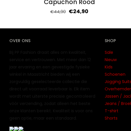
Capuchon Rood
€
24,90
€
44,90
OVER ONS
SHOP
Bij PP Fashion draait alles om kwaliteit,
Sale
service en vertrouwen. Met meer dan 12
Nieuw
jaar ervaring en een gevestigde fysieke
Kids
winkel in Maastricht bieden wij een
Schoenen
zorgvuldig geselecteerde collectie die
Jogging Suits
direct uit voorraad leverbaar is. Elk item
Overhemden 
wordt met uiterste precisie gecontroleerd
Jassen / Jac
vóór verzending, zodat alleen het beste
Jeans / Broe
onze klanten bereikt. Kwaliteit is voor ons
T-shirt
geen optie, maar een standaard.
Shorts