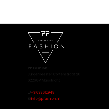
PP Fashion
Burgemeester Cortenstraat 20
6226GV Maastricht
+31638612948
info@pfashion.nl