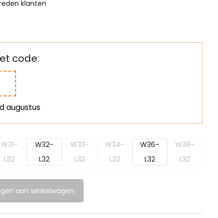
reden klanten
t code:
nd augustus
W31-
W32-
W33-
W34-
W36-
W38-
L32
L32
L32
L32
L32
L32
gen aan winkelwagen