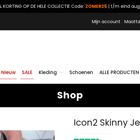
% KORTING OP DE HELE COLLECTIE
Code:
ZOMER26
| t/m eind aug
Mijn account
Maatta
Nieuw
SALE
Kleding
Schoenen
ALLE PRODUCTEN
Shop
Icon2 Skinny Je