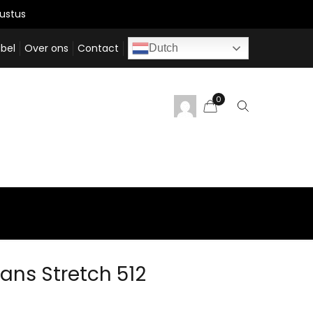
ustus
bel
Over ons
Contact
Dutch
0
ans Stretch 512