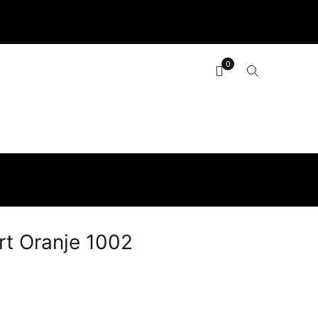
Mijn account
Maattabel
Over ons
Contact
0
t Oranje 1002