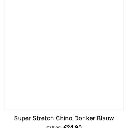
Super Stretch Chino Donker Blauw
€
24,90
€
39,90