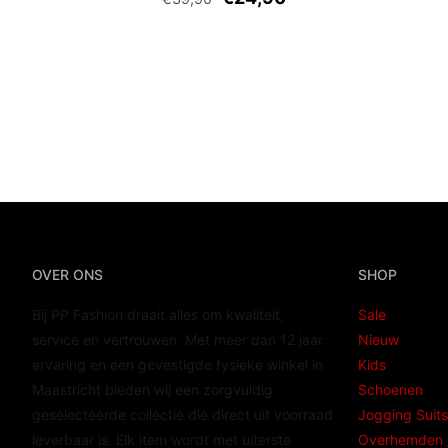
OVER ONS
SHOP
Bij PP Fashion draait alles om kwaliteit,
Sale
service en vertrouwen. Met meer dan 12 jaar
Nieuw
ervaring en een gevestigde fysieke winkel in
Kids
Maastricht bieden wij een zorgvuldig
Schoenen
geselecteerde collectie die direct uit voorraad
Jogging Suits
leverbaar is. Elk item wordt met uiterste
Overhemden /