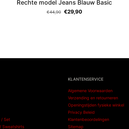
Rechte model Jeans Blauw Basic
€
29,90
€
44,90
KLANTENSERVICE
Algemene Voorwaarden
Verzending en retourneren
Openingstijden fysieke winkel
Privacy Beleid
 / Set
Klantenbeoordelingen
 Sweatshirts
Sitemap