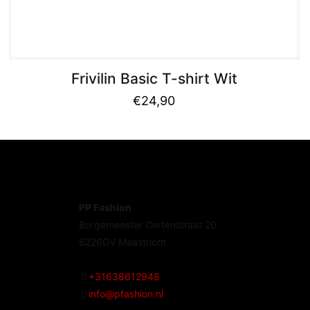
Frivilin Basic T-shirt Wit
€
24,90
PP Fashion
Burgemeester Cortenstraat 20
6226GV Maastricht
+31638612948
info@pfashion.nl