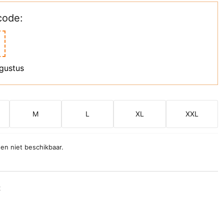
code:
ugustus
M
L
XL
XXL
 en niet beschikbaar.
t