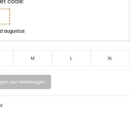
t code:
nd augustus
M
L
XL
gen aan winkelwagen
ht