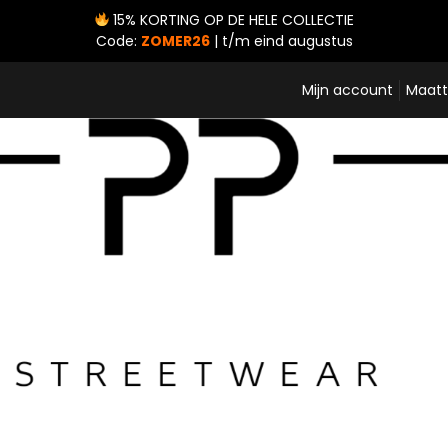
15% KORTING OP DE HELE COLLECTIE
Code:
ZOMER26
| t/m eind augustus
Mijn account
Maatt