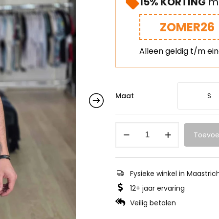
15% KORTING
me
ZOMER26
Alleen geldig t/m ei
Maat
S
Toevoe
Fysieke winkel in Maastric
12+ jaar ervaring
Veilig betalen