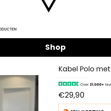
RODUCTEN
Shop
Kabel Polo met 
Over
21.000+
tev
€
29,90