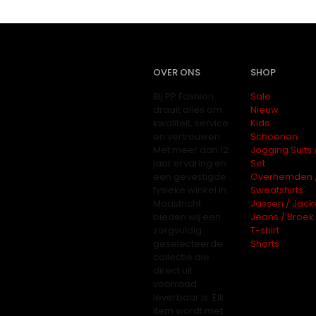
OVER ONS
SHOP
Bij PP Fashion
Sale
draait alles om
Nieuw
kwaliteit, service
Kids
en vertrouwen.
Schoenen
Met meer dan 12
Jogging Suits 
jaar ervaring en
Set
een gevestigde
Overhemden 
fysieke winkel in
Sweatshirts
Maastricht
Jassen / Jack
bieden wij een
Jeans / Broek
zorgvuldig
T-shirt
geselecteerde
Shorts
collectie die
direct uit
voorraad
leverbaar is. Elk
item wordt met