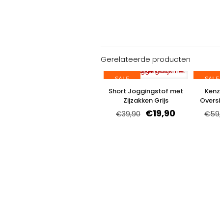
Gerelateerde producten
SALE
SALE
Short Joggingstof met
Kenz
Zijzakken Grijs
Overs
€
19,90
€
39,90
€
59