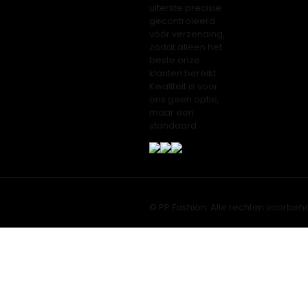
uiterste precisie
gecontroleerd
vóór verzending,
zodat alleen het
beste onze
klanten bereikt.
Kwaliteit is voor
ons geen optie,
maar een
standaard.
© PP Fashion. Alle rechten voorbeh