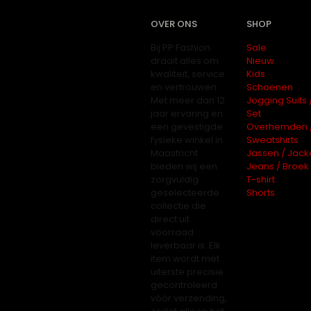
OVER ONS
SHOP
Bij PP Fashion
Sale
draait alles om
Nieuw
kwaliteit, service
Kids
en vertrouwen.
Schoenen
Met meer dan 12
Jogging Suits 
jaar ervaring en
Set
een gevestigde
Overhemden 
fysieke winkel in
Sweatshirts
Maastricht
Jassen / Jack
bieden wij een
Jeans / Broek
zorgvuldig
T-shirt
geselecteerde
Shorts
collectie die
direct uit
voorraad
leverbaar is. Elk
item wordt met
uiterste precisie
gecontroleerd
vóór verzending,