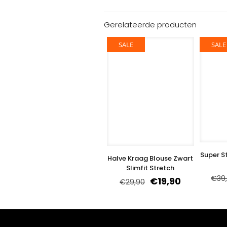
Gerelateerde producten
SALE
SALE
Super S
Halve Kraag Blouse Zwart
Slimfit Stretch
€
39
€
19,90
€
29,90