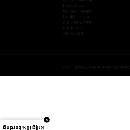
zodat alleen het
beste onze
klanten bereikt.
Kwaliteit is voor
ons geen optie,
maar een
standaard.
© PP Fashion. Alle rechten voorbeh
×
Krijg 10% korting