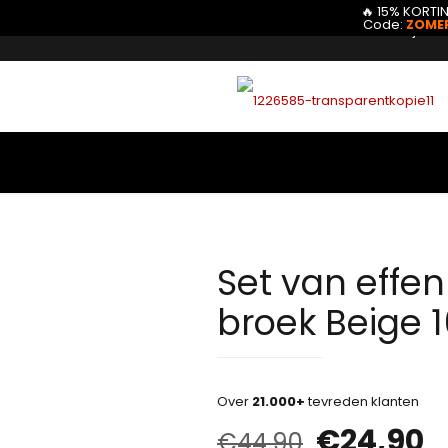
🔥 15% KORTI
Code:
ZOME
Mijn ac
Set van effen
broek Beige 
Over
21.000+
tevreden klanten
€
24,90
€
44,90