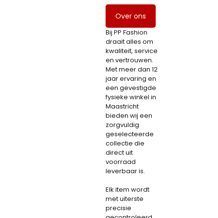
Over ons
Bij PP Fashion
draait alles om
kwaliteit, service
en vertrouwen.
Met meer dan 12
jaar ervaring en
een gevestigde
fysieke winkel in
Maastricht
bieden wij een
zorgvuldig
geselecteerde
collectie die
direct uit
voorraad
leverbaar is.
Elk item wordt
met uiterste
precisie
gecontroleerd