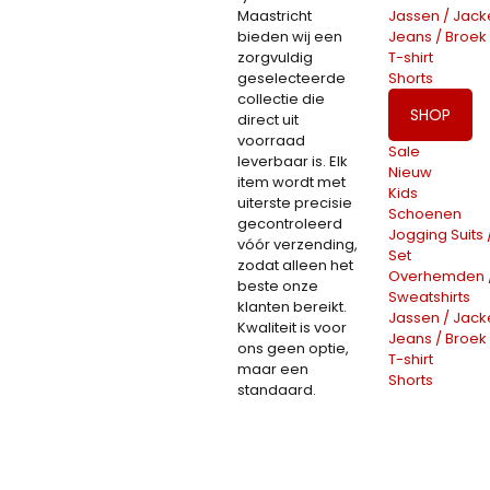
Maastricht
Jassen / Jack
bieden wij een
Jeans / Broek
zorgvuldig
T-shirt
geselecteerde
Shorts
collectie die
SHOP
direct uit
voorraad
Sale
leverbaar is. Elk
Nieuw
item wordt met
Kids
uiterste precisie
Schoenen
gecontroleerd
Jogging Suits 
vóór verzending,
Set
zodat alleen het
Overhemden 
beste onze
Sweatshirts
klanten bereikt.
Jassen / Jack
Kwaliteit is voor
Jeans / Broek
ons geen optie,
T-shirt
maar een
Shorts
standaard.