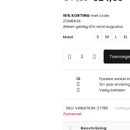
15% KORTING
met code:
ZOMER26
Alleen geldig t/m eind augustus
S
M
L
XL
Maat
Set
Toevoege
van
effen
shirt
en
Fysieke winkel i
korte
12+ jaar ervarin
broek
Beige
Veilig betalen
16615
aantal
SKU:
VARIATION-27785
Catego
Zomerset
Beschrijving