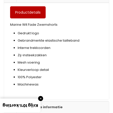
Productdetails
Marine Wit Fade Zwemshorts
Gedrukt logo
Gebrandmerkte elastische tailleband
Interne trekkoorden
Zij-insteekzakken
Mesh voering
Kleurverloop detail
100% Polyester
Machinewas
×
Krijg 10% korting
Aanvullende informatie