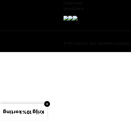
maar een
standaard.
© PP Fashion. Alle rechten voorbeh
×
Krijg 10% korting