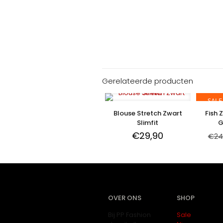
Gerelateerde producten
SALE
Blouse Stretch Zwart
Fish 
Slimfit
G
€
29,90
€
24
OVER ONS
SHOP
Bij PP Fashion
Sale