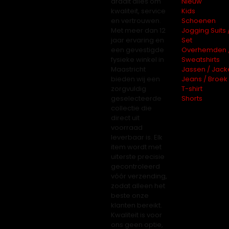
draait alles om
Nieuw
kwaliteit, service
Kids
en vertrouwen.
Schoenen
Met meer dan 12
Jogging Suits 
jaar ervaring en
Set
een gevestigde
Overhemden 
fysieke winkel in
Sweatshirts
Maastricht
Jassen / Jack
bieden wij een
Jeans / Broek
zorgvuldig
T-shirt
geselecteerde
Shorts
collectie die
direct uit
voorraad
leverbaar is. Elk
item wordt met
uiterste precisie
gecontroleerd
vóór verzending,
zodat alleen het
beste onze
klanten bereikt.
Kwaliteit is voor
ons geen optie,