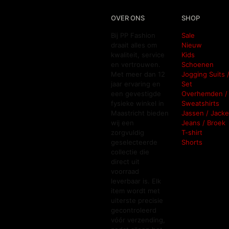
OVER ONS
SHOP
Bij PP Fashion
Sale
draait alles om
Nieuw
kwaliteit, service
Kids
en vertrouwen.
Schoenen
Met meer dan 12
Jogging Suits 
jaar ervaring en
Set
een gevestigde
Overhemden /
fysieke winkel in
Sweatshirts
Maastricht bieden
Jassen / Jacke
wij een
Jeans / Broek
zorgvuldig
T-shirt
geselecteerde
Shorts
collectie die
direct uit
voorraad
leverbaar is. Elk
item wordt met
uiterste precisie
gecontroleerd
vóór verzending,