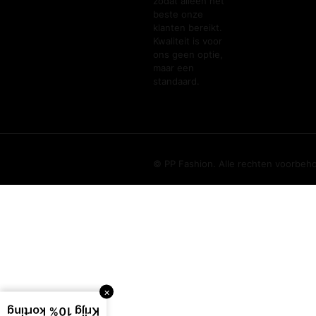
zodat alleen het
beste onze
klanten bereikt.
Kwaliteit is voor
ons geen optie,
maar een
standaard.
© PP Fashion. Alle rechten voorbeh
×
Krijg 10% korting