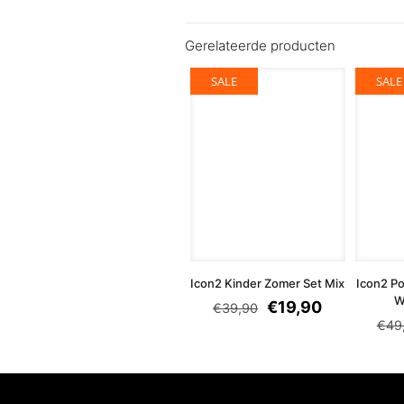
Gerelateerde producten
SALE
SALE
Icon2 Kinder Zomer Set Mix
Icon2 P
W
€
19,90
€
39,90
€
49