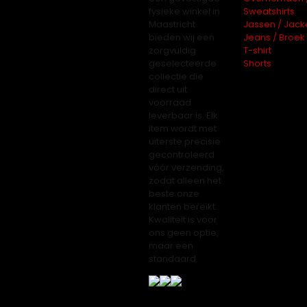
fysieke winkel in
Sweatshirts
Maastricht
Jassen / Jack
bieden wij een
Jeans / Broek
zorgvuldig
T-shirt
geselecteerde
Shorts
collectie die
direct uit
voorraad
leverbaar is. Elk
item wordt met
uiterste precisie
gecontroleerd
vóór verzending,
zodat alleen het
beste onze
klanten bereikt.
Kwaliteit is voor
ons geen optie,
maar een
standaard.