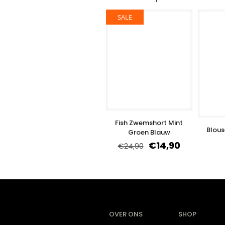
SALE
Fish Zwemshort Mint
Blous
Groen Blauw
€
14,90
€
24,90
OVER ONS
SHOP