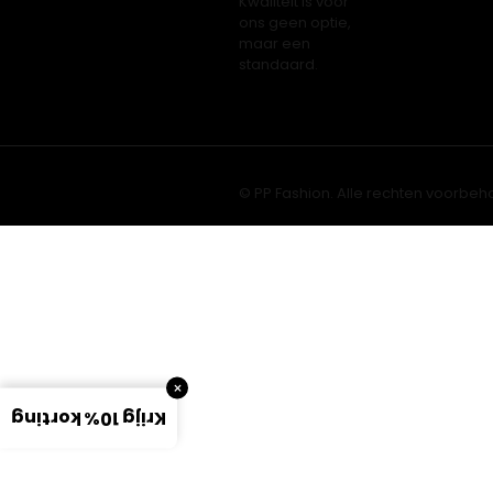
Kwaliteit is voor
ons geen optie,
maar een
standaard.
© PP Fashion. Alle rechten voorbeh
×
Krijg 10% korting