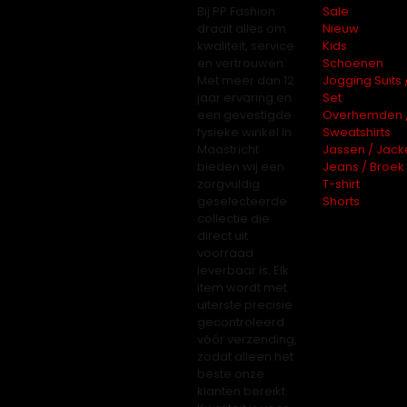
Bij PP Fashion
Sale
draait alles om
Nieuw
kwaliteit, service
Kids
en vertrouwen.
Schoenen
Met meer dan 12
Jogging Suits 
jaar ervaring en
Set
een gevestigde
Overhemden 
fysieke winkel in
Sweatshirts
Maastricht
Jassen / Jack
bieden wij een
Jeans / Broek
zorgvuldig
T-shirt
geselecteerde
Shorts
collectie die
direct uit
voorraad
leverbaar is. Elk
item wordt met
uiterste precisie
gecontroleerd
vóór verzending,
zodat alleen het
beste onze
klanten bereikt.