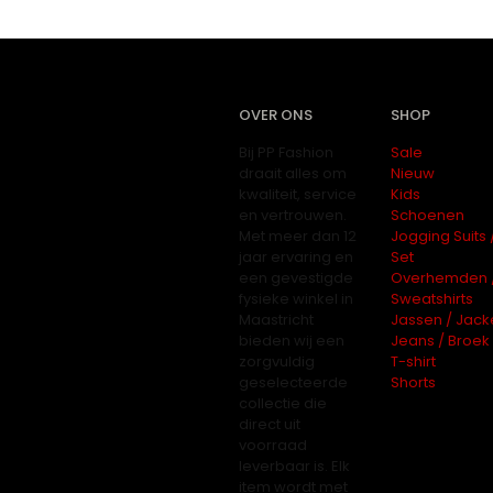
OVER ONS
SHOP
Bij PP Fashion
Sale
draait alles om
Nieuw
kwaliteit, service
Kids
en vertrouwen.
Schoenen
Met meer dan 12
Jogging Suits 
jaar ervaring en
Set
een gevestigde
Overhemden 
fysieke winkel in
Sweatshirts
Maastricht
Jassen / Jack
bieden wij een
Jeans / Broek
zorgvuldig
T-shirt
geselecteerde
Shorts
collectie die
direct uit
voorraad
leverbaar is. Elk
item wordt met