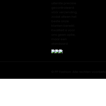
uiterste precisie
gecontroleerd
vóór verzending,
zodat alleen het
beste onze
klanten bereikt.
Kwaliteit is voor
ons geen optie,
maar een
standaard.
© PP Fashion. Alle rechten voorbeh