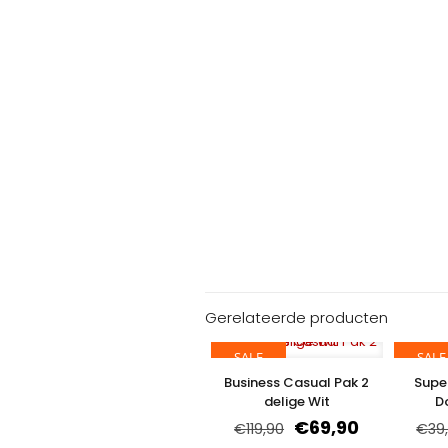
Gerelateerde producten
SALE
SALE
Business Casual Pak 2
Supe
delige Wit
D
€
69,90
€
119,90
€
39