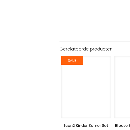
Gerelateerde producten
SALE
Icon2 Kinder Zomer Set
Blouse S