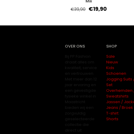
Mix
€
19,90
€
39,90
OVER ONS
SHOP
Bij PP Fashion
Sale
draait alles om
Nieuw
kwaliteit, service
Kids
en vertrouwen.
Schoenen
Met meer dan 12
Jogging Suits 
jaar ervaring en
Set
een gevestigde
Overhemden 
fysieke winkel in
Sweatshirts
Maastricht
Jassen / Jack
bieden wij een
Jeans / Broek
zorgvuldig
T-shirt
geselecteerde
Shorts
collectie die
direct uit