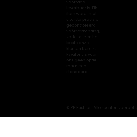
voorraad
leverbaar is. Elk
item wordt met
uiterste precisie
gecontroleerd
vóór verzending,
zodat alleen het
beste onze
klanten bereikt.
Kwaliteit is voor
ons geen optie,
maar een
standaard.
© PP Fashion. Alle rechten voorbeh