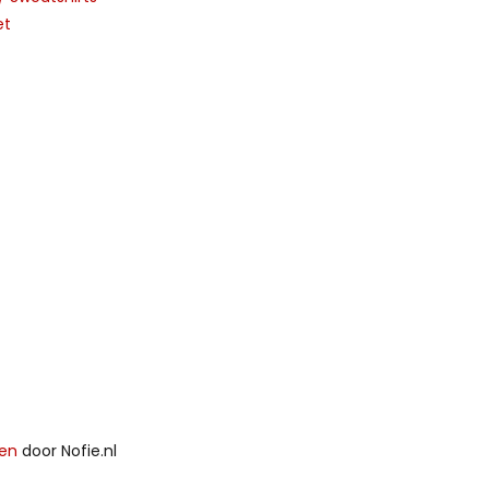
et
ken
door Nofie.nl