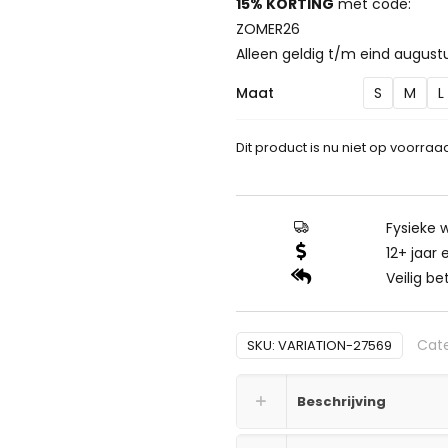
15% KORTING
met code:
ZOMER26
Alleen geldig t/m eind august
Maat
S
M
L
Dit product is nu niet op voorraa
Fysieke w
12+ jaar 
Veilig be
Cat
SKU:
VARIATION-27569
Beschrijving