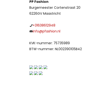
PP Fashion
Burgemeester Cortenstraat 20
6226GV Maastricht
+31638612948
info@pfashion.nl
KVK-nummer: 75735989
BTW-nummer: NL002390105B42