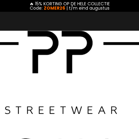
🔥 15% KORTING OP DE HELE COLLECTIE
Code:
ZOMER26
| t/m eind augustus