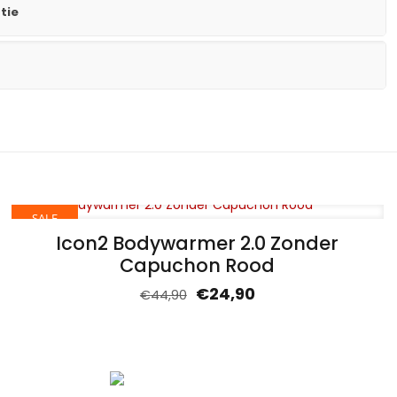
tie
SALE
Icon2 Bodywarmer 2.0 Zonder
Capuchon Rood
€
24,90
€
44,90