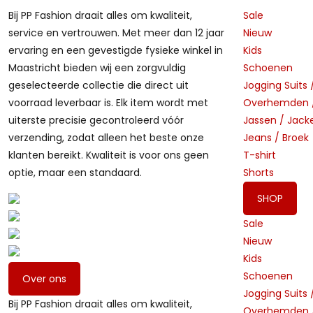
Bij PP Fashion draait alles om kwaliteit,
Sale
service en vertrouwen. Met meer dan 12 jaar
Nieuw
ervaring en een gevestigde fysieke winkel in
Kids
Maastricht bieden wij een zorgvuldig
Schoenen
geselecteerde collectie die direct uit
Jogging Suits 
voorraad leverbaar is. Elk item wordt met
Overhemden /
uiterste precisie gecontroleerd vóór
Jassen / Jack
verzending, zodat alleen het beste onze
Jeans / Broek
klanten bereikt. Kwaliteit is voor ons geen
T-shirt
optie, maar een standaard.
Shorts
SHOP
Sale
Nieuw
Kids
Schoenen
Over ons
Jogging Suits 
Bij PP Fashion draait alles om kwaliteit,
Overhemden /