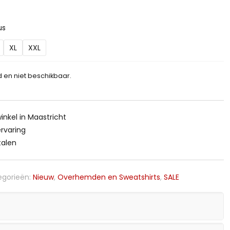
us
XL
XXL
d en niet beschikbaar.
inkel in Maastricht
ervaring
talen
egorieën:
Nieuw
,
Overhemden en Sweatshirts
,
SALE