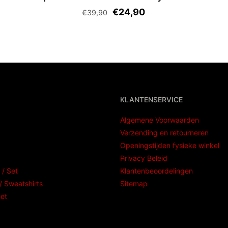
€
24,90
€
39,90
KLANTENSERVICE
Algemene Voorwaarden
Verzending en retourneren
Openingstijden fysieke winkel
Privacy Beleid
 / Set
Klantenbeoordelingen
 Sweatshirts
Sitemap
ket