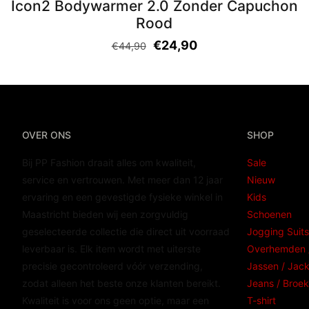
Icon2 Bodywarmer 2.0 Zonder Capuchon
Rood
€
24,90
€
44,90
OVER ONS
SHOP
Bij PP Fashion draait alles om kwaliteit,
Sale
service en vertrouwen. Met meer dan 12 jaar
Nieuw
ervaring en een gevestigde fysieke winkel in
Kids
Maastricht bieden wij een zorgvuldig
Schoenen
geselecteerde collectie die direct uit voorraad
Jogging Suits
leverbaar is. Elk item wordt met uiterste
Overhemden /
precisie gecontroleerd vóór verzending,
Jassen / Jac
zodat alleen het beste onze klanten bereikt.
Jeans / Broek
Kwaliteit is voor ons geen optie, maar een
T-shirt