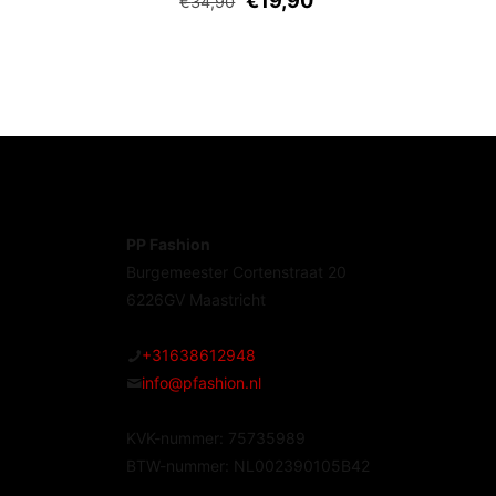
€
19,90
€
34,90
PP Fashion
Burgemeester Cortenstraat 20
6226GV Maastricht
+31638612948
info@pfashion.nl
KVK-nummer: 75735989
BTW-nummer: NL002390105B42