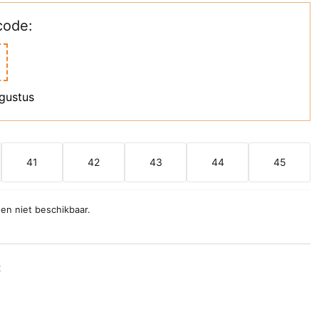
code:
ugustus
41
42
43
44
45
 en niet beschikbaar.
t