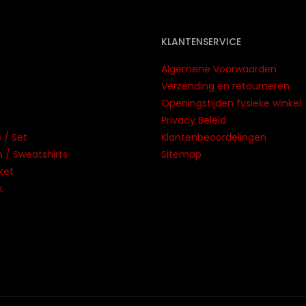
KLANTENSERVICE
Algemene Voorwaarden
Verzending en retourneren
Openingstijden fysieke winkel
Privacy Beleid
 / Set
Klantenbeoordelingen
/ Sweatshirts
Sitemap
ket
k
maken
door Nofie.nl