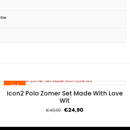
tie
SALE
Icon2 Polo Zomer Set Made With Love
Wit
€
24,90
€
49,90