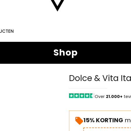
DUCTEN
Shop
Dolce & Vita It
Over
21.000+
tev
15% KORTING
me