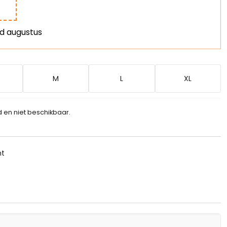
nd augustus
M
L
XL
d en niet beschikbaar.
ht