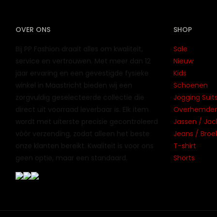
OVER ONS
SHOP
Bij PP Fashion draait alles om kwaliteit,
Sale
service en vertrouwen. Met meer dan 12
Nieuw
jaar ervaring en een gevestigde fysieke
Kids
winkel in Maastricht bieden wij een
Schoenen
zorgvuldig geselecteerde collectie die
Jogging Suits
direct uit voorraad leverbaar is. Elk item
Overhemden 
wordt met uiterste precisie gecontroleerd
Jassen / Jac
vóór verzending, zodat alleen het beste
Jeans / Broe
onze klanten bereikt. Kwaliteit is voor ons
T-shirt
geen optie, maar een standaard.
Shorts
© PP Fashion. Alle rechten voorbehouden. |
Website laten 