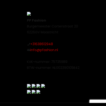
PP Fashion
Burgemeester Cortenstraat 20
6226GV Maastricht
+31638612948
info@pfashion.nl
KVK-nummer: 75735989
BTW-nummer: NL002390105B42