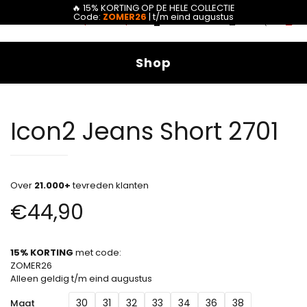
🔥 15% KORTING OP DE HELE COLLECTIE
0
Code:
ZOMER26
| t/m eind augustus
0
Shop
Icon2 Jeans Short 2701
Over
21.000+
tevreden klanten
€
44,90
15% KORTING
met code:
ZOMER26
Alleen geldig t/m eind augustus
30
31
32
33
34
36
38
Maat