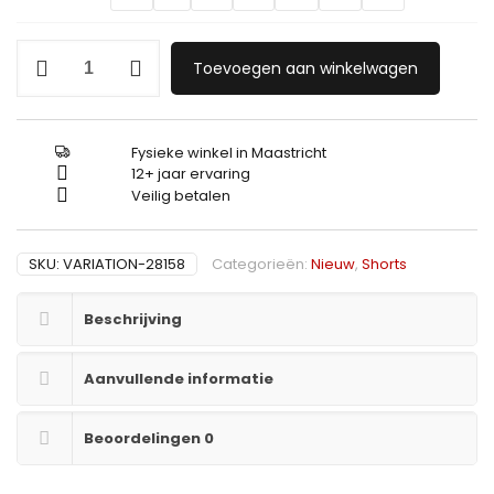
Icon2
Toevoegen aan winkelwagen
Jeans
Short
2701
aantal
Fysieke winkel in Maastricht
12+ jaar ervaring
Veilig betalen
SKU:
VARIATION-28158
Categorieën:
Nieuw
,
Shorts
Beschrijving
Aanvullende informatie
Beoordelingen
0