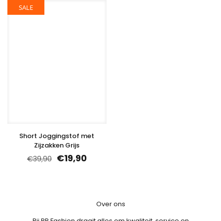
SALE
Short Joggingstof met
Zijzakken Grijs
€
19,90
€
39,90
Over ons
Bij PP Fashion draait alles om kwaliteit, service en