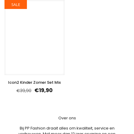
SALE
Icon2 Kinder Zomer Set Mix
€
19,90
€
39,90
Over ons
Bij PP Fashion draait alles om kwaliteit, service en
vertrouwen. Met meer dan 12 jaar ervaring en een