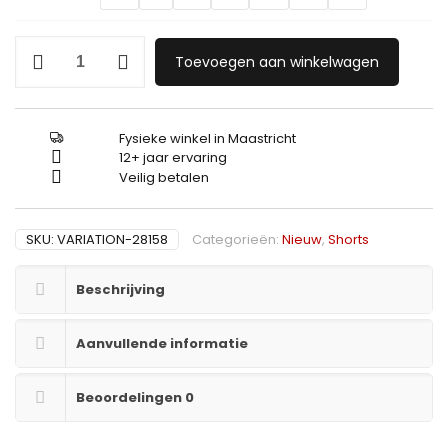
Icon2
Toevoegen aan winkelwagen
Jeans
Short
2701
aantal
Fysieke winkel in Maastricht
12+ jaar ervaring
Veilig betalen
SKU:
VARIATION-28158
Categorieën:
Nieuw
,
Shorts
Beschrijving
Aanvullende informatie
Beoordelingen
0