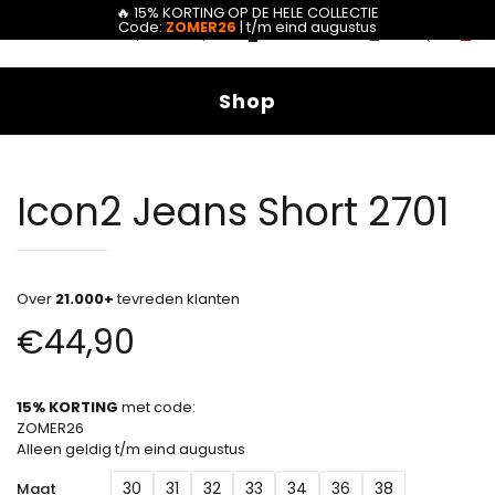
🔥 15% KORTING OP DE HELE COLLECTIE
0
Code:
ZOMER26
| t/m eind augustus
0
Shop
Icon2 Jeans Short 2701
Over
21.000+
tevreden klanten
€
44,90
15% KORTING
met code:
ZOMER26
Alleen geldig t/m eind augustus
30
31
32
33
34
36
38
Maat