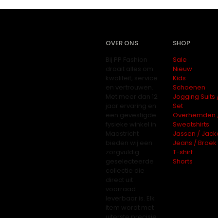
OVER ONS
SHOP
Bij PP Fashion
Sale
draait alles om
Nieuw
kwaliteit, service
Kids
en vertrouwen.
Schoenen
Met meer dan 12
Jogging Suits 
jaar ervaring en
Set
een gevestigde
Overhemden 
fysieke winkel in
Sweatshirts
Maastricht
Jassen / Jack
bieden wij een
Jeans / Broek
zorgvuldig
T-shirt
geselecteerde
Shorts
collectie die
direct uit
voorraad
leverbaar is. Elk
item wordt met
uiterste precisie