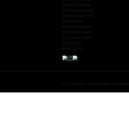
gecontroleerd
vóór verzending,
zodat alleen het
beste onze
klanten bereikt.
Kwaliteit is voor
ons geen optie,
maar een
standaard.
© PP Fashion. Alle rechten voorbeh