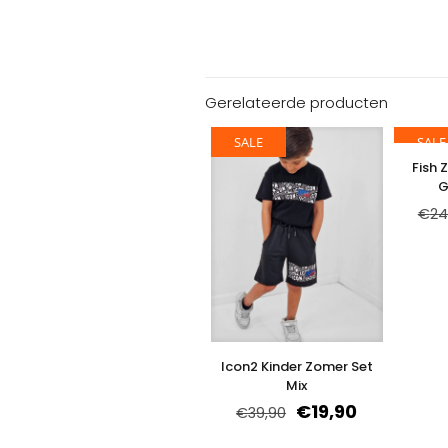
Gerelateerde producten
SALE
SALE
Fish 
G
€
24
Icon2 Kinder Zomer Set
Mix
€
19,90
€
39,90