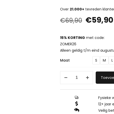
Over
21.000+
tevreden klante
€
59,90
€
69,90
15% KORTING
met code:
ZOMER26
Alleen geldig t/m eind august
Maat
S
M
L
Oversized
Toevoe
Trainingspak
Joggingpak
Zwart
Fysieke w
181
12+ jaar 
aantal
Veilig be