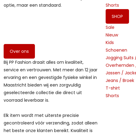
optie, maar een standaard.
Shorts
SHOP
Sale
Nieuw
Kids
Schoenen
Over ons
Jogging Suits 
Bij PP Fashion draait alles om kwaliteit,
Overhemden /
service en vertrouwen. Met meer dan 12 jaar
Jassen / Jack
ervaring en een gevestigde fysieke winkel in
Jeans / Broek
Maastricht bieden wij een zorgvuldig
T-shirt
geselecteerde collectie die direct uit
Shorts
voorraad leverbaar is.
Elk item wordt met uiterste precisie
gecontroleerd vóór verzending, zodat alleen
het beste onze klanten bereikt. Kwaliteit is