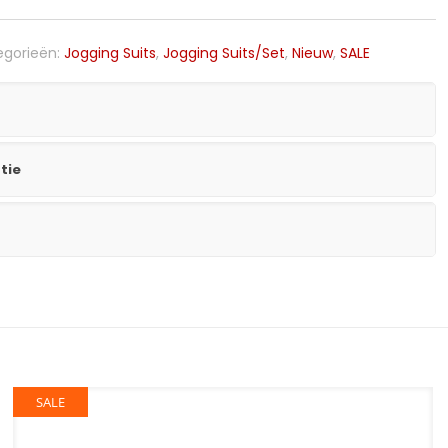
egorieën:
Jogging Suits
,
Jogging Suits/Set
,
Nieuw
,
SALE
tie
SALE