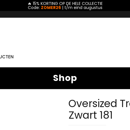
🔥 15% KORTING OP DE HELE COLLECTIE
Code:
ZOMER26
| t/m eind augustus
DUCTEN
Shop
Oversized T
Zwart 181