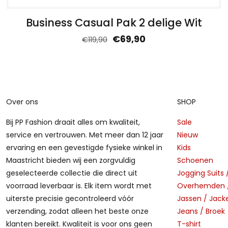
Business Casual Pak 2 delige Wit
€
69,90
€
119,90
Over ons
SHOP
Bij PP Fashion draait alles om kwaliteit,
Sale
service en vertrouwen. Met meer dan 12 jaar
Nieuw
ervaring en een gevestigde fysieke winkel in
Kids
Maastricht bieden wij een zorgvuldig
Schoenen
geselecteerde collectie die direct uit
Jogging Suits 
voorraad leverbaar is. Elk item wordt met
Overhemden /
uiterste precisie gecontroleerd vóór
Jassen / Jack
verzending, zodat alleen het beste onze
Jeans / Broek
klanten bereikt. Kwaliteit is voor ons geen
T-shirt