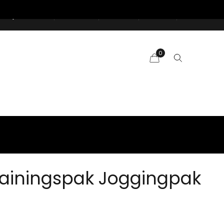
Mijn account
Maattabel
Over ons
Contact
0
rainingspak Joggingpak