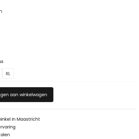
n
us
XL
gen aan winkelwagen
inkel in Maastricht
ervaring
talen