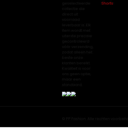
geselecteerde
Shorts
collectie die
direct uit
voorraad
leverbaar is. Elk
item wordt met
uiterste precisie
gecontroleerd
vóór verzending,
zodat alleen het
beste onze
klanten bereikt.
Kwaliteit is voor
ons geen optie,
maar een
standaard.
© PP Fashion. Alle rechten voorbeh